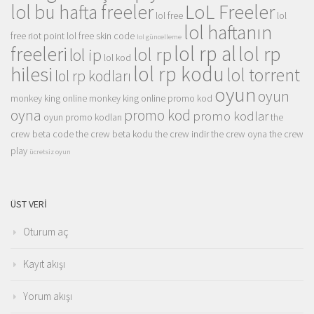
LoL Freeler
lol bu hafta freeler
lol free
lol
lol haftanın
free riot point
lol free skin code
lol güncelleme
lol rp al
lol rp
freeleri
lol rp
lol ip
lol kod
lol rp kodu
hilesi
lol torrent
lol rp kodları
oyun
oyun
monkey king online
monkey king online promo kod
oyna
promo kod
promo kodlar
oyun promo kodları
the
crew beta code
the crew beta kodu
the crew indir
the crew oyna
the crew
play
ücretsiz oyun
ÜST VERI
Oturum aç
Kayıt akışı
Yorum akışı