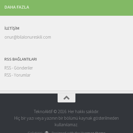
DAHA FAZLA
İLETIŞIM
onur@bilalonureskili.com
RSS BAĞLANTILARI
RSS - Gönderiler
RSS - Yorumlar
TeknoAktif © 2016. Her hakkı saklıdır.
Hiç bir yazı veya yazının bir bölümü kaynak gösterilmeden
kullanılamaz.