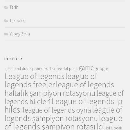
Tarih
Teknoloji
Yapay Zeka
ETIKETLER
game
google
apk
dizzel
dızzel promo kod
free riot point
e3
league of
League of legends
legends freeler
league of legends
haftalık şampiyon rotasyonu
league of
League of legends ip
legends hileleri
hilesi
league of
league of legends oyna
league
legends şampiyon rotasyonu
of legends şampiyon rotası
lol
lol 6 ocak